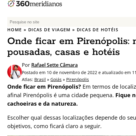
P
e
HOME
»
DICAS DE VIAGEM
»
DICAS DE HOTÉIS
s
Onde ficar em Pirenópolis:
q
u
pousadas, casas e hotéis
i
s
Por
Rafael Sette Câmara
a
Postado em 10 de novembro de 2022 e atualizado em 1
r
Atlas:
Brasil
»
Goiás
»
Pirenópolis
p
Onde ficar em Pirenópolis?
Em termos de locali
o
afinal Pirenópolis é uma cidade pequena.
Fique n
r
cachoeiras e da natureza.
:
Escolher qual dessas localizações depende do seu
objetivos, como ficará claro a seguir.