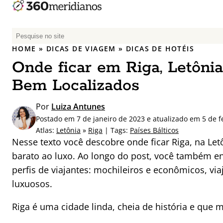
P
e
HOME
»
DICAS DE VIAGEM
»
DICAS DE HOTÉIS
s
Onde ficar em Riga, Letônia
q
u
Bem Localizados
i
s
Por
Luiza Antunes
a
Postado em 7 de janeiro de 2023 e atualizado em 5 de f
r
Atlas:
Letônia
»
Riga
| Tags:
Países Bálticos
p
Nesse texto você descobre onde ficar Riga, na Le
o
barato ao luxo. Ao longo do post, você também 
r
perfis de viajantes: mochileiros e econômicos, vi
:
luxuosos.
Riga é uma cidade linda, cheia de história e que 