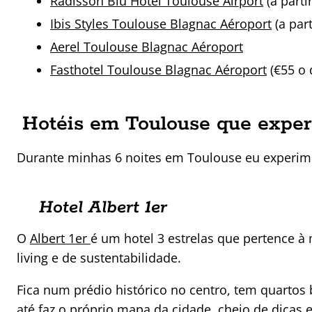
Radisson Blu Hotel Toulouse Airport
(a parti
Ibis Styles Toulouse Blagnac Aéroport
(a part
Aerel Toulouse Blagnac Aéroport
Fasthotel Toulouse Blagnac Aéroport
(€55 o 
Hotéis em Toulouse que expe
Durante minhas 6 noites em Toulouse eu experimen
Hotel Albert 1er
O
Albert 1er
é um hotel 3 estrelas que pertence à 
living e de sustentabilidade.
Fica num prédio histórico no centro, tem quartos 
até faz o próprio mapa da cidade, cheio de dicas 