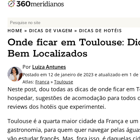
P
e
HOME
»
DICAS DE VIAGEM
»
DICAS DE HOTÉIS
s
Onde ficar em Toulouse: Di
q
u
Bem Localizados
i
s
Por
Luiza Antunes
a
Postado em 12 de janeiro de 2023 e atualizado em 1 de 
r
Atlas:
França
»
Toulouse
p
Neste post, dou todas as dicas de onde ficar em 
o
hospedar, sugestões de acomodação para todos os
r
reviews dos hotéis que experimentei.
:
Toulouse é a quarta maior cidade da França e um d
gastronomia, para quem quer navegar pelas águas
vão estudar francês. Mas, fora isso, é daquelas 