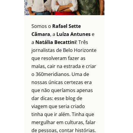
Somos o
Rafael Sette
Câmara
, a
Luíza Antunes
e
a
Natália Becattini
! Três
jornalistas de Belo Horizonte
que resolveram fazer as
malas, cair na estrada e criar
o 360meridianos. Uma de
nossas únicas certezas era
que não queríamos apenas
dar dicas: esse blog de
viagem que seria criado
tinha que ir além. Tinha que
mergulhar em culturas, falar
de pessoas, contar histórias.