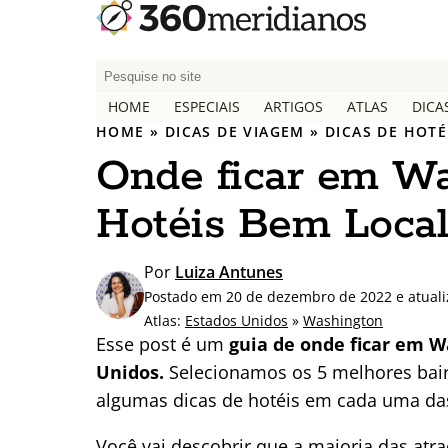
P
e
HOME
ESPECIAIS
ARTIGOS
ATLAS
DICA
s
HOME
»
DICAS DE VIAGEM
»
DICAS DE HOTÉ
q
Onde ficar em Wa
u
i
Hotéis Bem Local
s
a
r
Por
Luiza Antunes
p
Postado em 20 de dezembro de 2022 e atuali
o
Atlas:
Estados Unidos
»
Washington
r
Esse post é um
guia de onde ficar em Wa
:
Unidos.
Selecionamos os 5 melhores bair
algumas dicas de hotéis em cada uma das
Você vai descobrir que a maioria das at