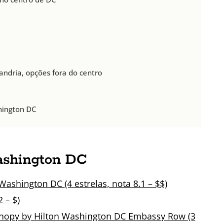
andria, opções fora do centro
ington DC
ashington DC
ashington DC (4 estrelas, nota 8.1 – $$)
 – $)
nopy by Hilton Washington DC Embassy Row (3