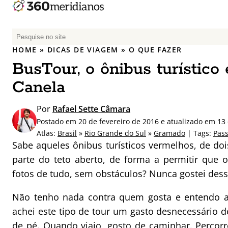
P
e
HOME
»
DICAS DE VIAGEM
»
O QUE FAZER
s
BusTour, o ônibus turístico
q
u
Canela
i
s
Por
Rafael Sette Câmara
a
Postado em 20 de fevereiro de 2016 e atualizado em 13
r
Atlas:
Brasil
»
Rio Grande do Sul
»
Gramado
| Tags:
Pass
p
Sabe aqueles ônibus turísticos vermelhos, de d
o
parte do teto aberto, de forma a permitir que 
r
fotos de tudo, sem obstáculos? Nunca gostei dess
:
Não tenho nada contra quem gosta e entendo a
achei este tipo de tour um gasto desnecessário
de pé. Quando viajo, gosto de caminhar. Percor