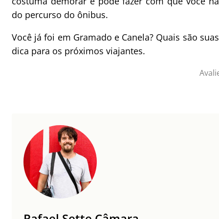
costuma demorar e pode fazer com que você não
do percurso do ônibus.
Você já foi em Gramado e Canela? Quais são suas 
dica para os próximos viajantes.
Avali
Rafael Sette Câmara