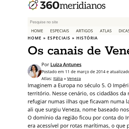
P
e
HOME
ESPECIAIS
ARTIGOS
ATLAS
DICA
s
HOME
»
ESPECIAIS
»
HISTÓRIA
q
Os canais de Vene
u
i
s
Por
Luiza Antunes
a
Postado em 11 de março de 2014 e atualizad
r
Atlas:
Itália
»
Veneza
p
Imaginem a Europa no século 5. O Impér
o
território. Nesse cenário, os cidadãos da 
r
refugiar numas ilhas que ficavam numa la
:
ali que surgiu Veneza, nome baseado nos 
O domínio da região ficou por conta do I
era acessível por rotas marítimas, o que