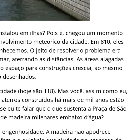
instalou em ilhas? Pois é, chegou um momento
nvolvimento meteórico da cidade. Em 810, eles
hecemos. O jeito de resolver o problema era
mar, aterrando as distâncias. As áreas alagadas
, o espaço para construções crescia, ao mesmo
o desenhados.
cidade (hoje são 118). Mas você, assim como eu,
s aterros construídos há mais de mil anos estão
E se eu te falar que o que sustenta a Praça de São
 de madeira milenares embaixo d’água?
de engenhosidade. A madeira não apodrece