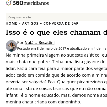
P
e
HOME
»
ARTIGOS
»
CONVERSA DE BAR
s
Isso é o que eles chamam de
q
u
Por
Natália Becattini
i
Postado em 8 de maio de 2017 e atualizado em 4 de ma
s
Na minha primeira viagem ao sudeste asiático, eu
a
mais chata que pobre. Tinha uma lista gigante de
r
p
lidar. Fazia cara feia para a maior parte dos vege
o
adocicado em comida que de acordo com a minh
r
deveria ser salgada? Eca. Qualquer picantezinho q
:
até uma lista de coisas brancas que eu não comia
infantil é o nome educado, mas, demos nome aos
menina chata criada com danoninho.