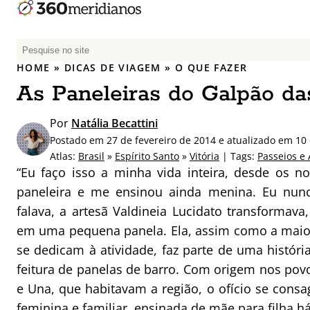
P
e
HOME
»
DICAS DE VIAGEM
»
O QUE FAZER
s
As Paneleiras do Galpão da
q
u
Por
Natália Becattini
i
Postado em 27 de fevereiro de 2014 e atualizado em 10 
s
Atlas:
Brasil
»
Espírito Santo
»
Vitória
| Tags:
Passeios e 
a
“Eu faço isso a minha vida inteira, desde os 
r
paneleira e me ensinou ainda menina. Eu nunc
p
falava, a artesã Valdineia Lucidato transformava
o
r
em uma pequena panela. Ela, assim como a maio
:
se dedicam à atividade, faz parte de uma histór
feitura de panelas de barro. Com origem nos povo
e Una, que habitavam a região, o ofício se cons
feminina e familiar, ensinada de mãe para filha há