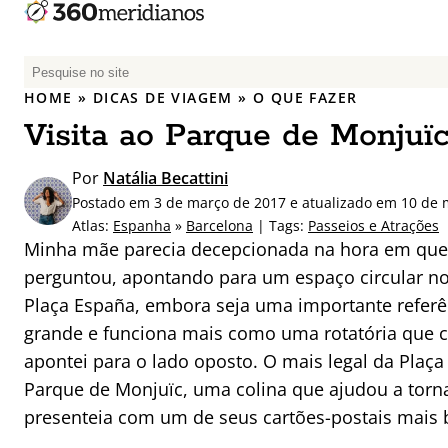
P
e
HOME
»
DICAS DE VIAGEM
»
O QUE FAZER
s
Visita ao Parque de Monjuï
q
u
Por
Natália Becattini
i
Postado em 3 de março de 2017 e atualizado em 10 de 
s
Atlas:
Espanha
»
Barcelona
| Tags:
Passeios e Atrações
a
Minha mãe parecia decepcionada na hora em que 
r
perguntou, apontando para um espaço circular n
p
Plaça España, embora seja uma importante referê
o
r
grande e funciona mais como uma rotatória que 
:
apontei para o lado oposto. O mais legal da Plaça
Parque de Monjuïc, uma colina que ajudou a torna
presenteia com um de seus cartões-postais mais 