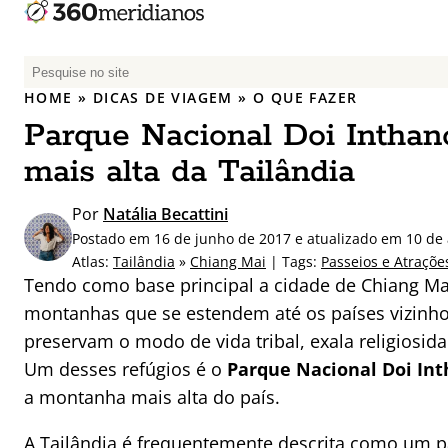
P
e
HOME
»
DICAS DE VIAGEM
»
O QUE FAZER
s
Parque Nacional Doi Inthan
q
u
mais alta da Tailândia
i
s
Por
Natália Becattini
a
Postado em 16 de junho de 2017 e atualizado em 10 de 
r
Atlas:
Tailândia
»
Chiang Mai
| Tags:
Passeios e Atraçõe
p
Tendo como base principal a cidade de Chiang Mai
o
montanhas que se estendem até os países vizinho
r
preservam o modo de vida tribal, exala religiosida
:
Um desses refúgios é o
Parque Nacional Doi In
a montanha mais alta do país.
A Tailândia é frequentemente descrita como um pa