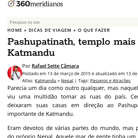
P
e
HOME
»
DICAS DE VIAGEM
»
O QUE FAZER
s
Pashupatinath, templo mais
q
u
Katmandu
i
s
Por
Rafael Sette Câmara
a
Postado em 13 de março de 2015 e atualizado em 13 de
r
Atlas:
Katmandu
»
Nepal
| Tags:
Passeios e Atrações
p
Parecia um dia como outro qualquer, mas naquele
o
viu uma multidão tomar as ruas do país. Ce
r
deixaram suas casas em direção ao Pashupa
:
importante de Katmandu.
Eram devotos de várias partes do mundo, mas p
do próprio Nepal. Aquele mar de gente tinha um 