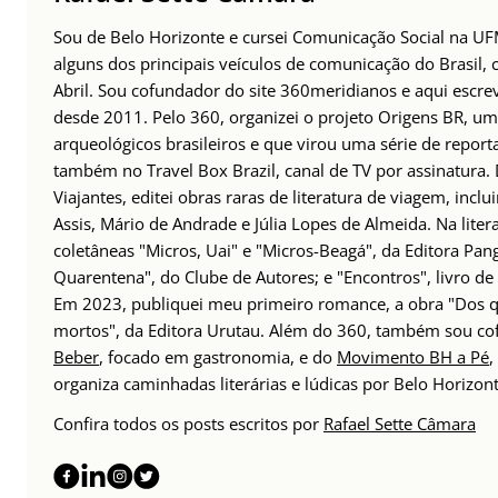
Sou de Belo Horizonte e cursei Comunicação Social na UFM
alguns dos principais veículos de comunicação do Brasil,
Abril. Sou cofundador do site 360meridianos e aqui escr
desde 2011. Pelo 360, organizei o projeto Origens BR, um
arqueológicos brasileiros e que virou uma série de repor
também no Travel Box Brazil, canal de TV por assinatura.
Viajantes, editei obras raras de literatura de viagem, incl
Assis, Mário de Andrade e Júlia Lopes de Almeida. Na lite
coletâneas "Micros, Uai" e "Micros-Beagá", da Editora Pang
Quarentena", do Clube de Autores; e "Encontros", livro d
Em 2023, publiquei meu primeiro romance, a obra "Dos q
mortos", da Editora Urutau. Além do 360, também sou c
Beber
, focado em gastronomia, e do
Movimento BH a Pé
,
organiza caminhadas literárias e lúdicas por Belo Horizont
Confira todos os posts escritos por
Rafael Sette Câmara