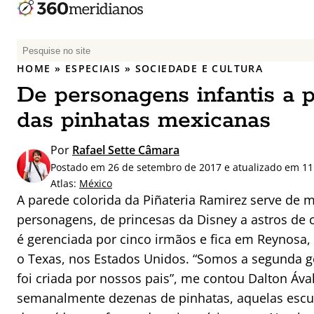
P
e
HOME
»
ESPECIAIS
»
SOCIEDADE E CULTURA
s
De personagens infantis a po
q
u
das pinhatas mexicanas
i
s
Por
Rafael Sette Câmara
a
Postado em 26 de setembro de 2017 e atualizado em 11
r
Atlas:
México
p
A parede colorida da Piñateria Ramirez serve de 
o
personagens, de princesas da Disney a astros de
r
é gerenciada por cinco irmãos e fica em Reynosa,
:
o Texas, nos Estados Unidos. “Somos a segunda 
foi criada por nossos pais”, me contou Dalton Áv
semanalmente dezenas de pinhatas, aquelas escul