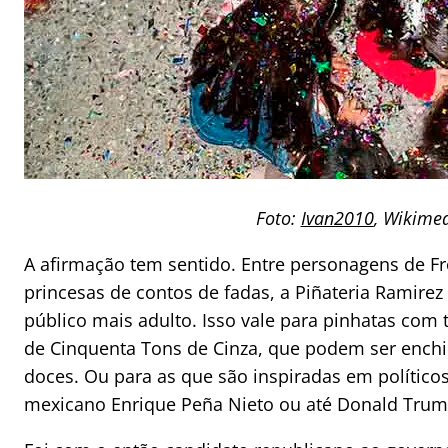
Foto:
Ivan2010
, Wikim
A afirmação tem sentido. Entre personagens de Fro
princesas de contos de fadas, a Piñateria Ramir
público mais adulto. Isso vale para pinhatas co
de Cinquenta Tons de Cinza, que podem ser ench
doces. Ou para as que são inspiradas em político
mexicano
Enrique Peña Nieto ou até Donald Trum