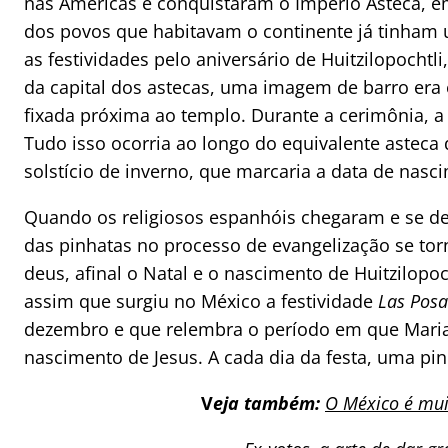
nas Américas e conquistaram o Império Asteca, 
dos povos que habitavam o continente já tinham
as festividades pelo aniversário de Huitzilopochtli
da capital dos astecas, uma imagem de barro er
fixada próxima ao templo. Durante a cerimônia, 
Tudo isso ocorria ao longo do equivalente astec
solstício de inverno, que marcaria a data de nasci
Quando os religiosos espanhóis chegaram e se 
das pinhatas no processo de evangelização se tor
deus, afinal o Natal e o nascimento de Huitzilopo
assim que surgiu no México a festividade
Las Pos
dezembro e que relembra o período em que Maria
nascimento de Jesus. A cada dia da festa, uma pin
V
eja também:
O México é mu