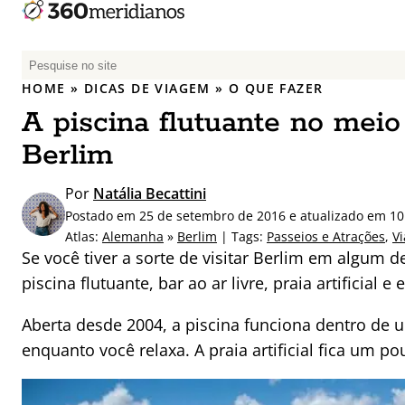
P
e
HOME
»
DICAS DE VIAGEM
»
O QUE FAZER
s
A piscina flutuante no meio
q
u
Berlim
i
s
Por
Natália Becattini
a
Postado em 25 de setembro de 2016 e atualizado em 1
r
Atlas:
Alemanha
»
Berlim
| Tags:
Passeios e Atrações
,
V
p
Se você tiver a sorte de visitar Berlim em algum 
o
piscina flutuante, bar ao ar livre, praia artifici
r
:
Aberta desde 2004, a piscina funciona dentro de 
enquanto você relaxa. A praia artificial fica um 