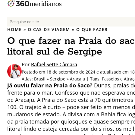
P
e
HOME
»
DICAS DE VIAGEM
»
O QUE FAZER
s
O que fazer na Praia do sac
q
u
litoral sul de Sergipe
i
s
Por
Rafael Sette Câmara
a
Postado em 18 de setembro de 2024 e atualizado em 1
r
Atlas:
Brasil
»
Sergipe
»
Aracaju
| Tags:
Passeios e Atra
p
Já ouviu falar na Praia do Saco?
Dunas, praias d
o
frente para o mar. Confesso que não esperava en
r
de Aracaju. A Praia do Saco está a 70 quilômetros 
:
100. O trajeto é curto – pode ser feito em menos
mudamos de estado. A divisa com a Bahia fica logo 
da praia tomada por quiosques e quase sempre re
litoral lindo e esteja cercada por dois rios, os m