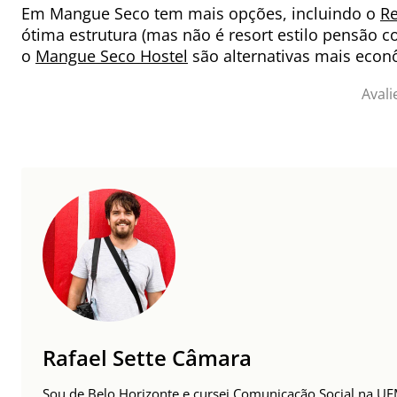
Em Mangue Seco tem mais opções, incluindo o
Re
ótima estrutura (mas não é resort estilo pensão c
o
Mangue Seco Hostel
são alternativas mais econ
Avali
Rafael Sette Câmara
Sou de Belo Horizonte e cursei Comunicação Social na UFM