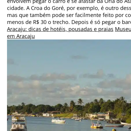
envolvem pegar o carro e se afastar da Orla do Ata
cidade. A Croa do Goré, por exemplo, é outro dess
mas que também pode ser facilmente feito por con
menos de R$ 30 o trecho. Depois é só pegar o ba
Aracaju: dicas de hotéis, pousadas e praias
Museu 
em Aracaju