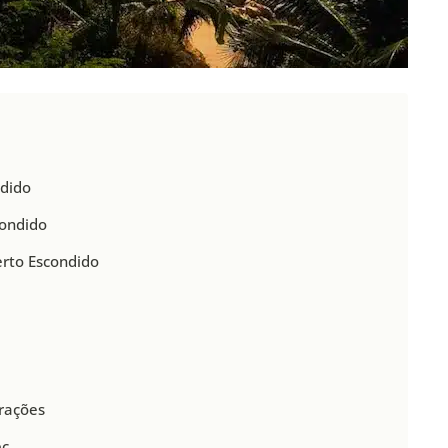
ndido
condido
erto Escondido
trações
ec