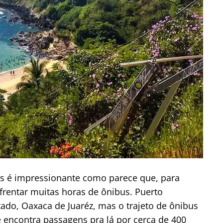
mas é impressionante como parece que, para
frentar muitas horas de ônibus. Puerto
tado, Oaxaca de Juaréz, mas o trajeto de ônibus
ê encontra passagens pra lá por cerca de 400