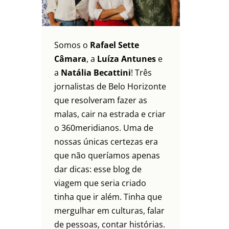
Somos o
Rafael Sette
Câmara
, a
Luíza Antunes
e
a
Natália Becattini
! Três
jornalistas de Belo Horizonte
que resolveram fazer as
malas, cair na estrada e criar
o 360meridianos. Uma de
nossas únicas certezas era
que não queríamos apenas
dar dicas: esse blog de
viagem que seria criado
tinha que ir além. Tinha que
mergulhar em culturas, falar
de pessoas, contar histórias.