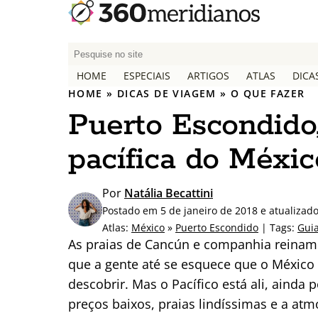
P
e
HOME
ESPECIAIS
ARTIGOS
ATLAS
DICA
s
HOME
»
DICAS DE VIAGEM
»
O QUE FAZER
q
Puerto Escondido,
u
i
pacífica do Méxic
s
a
r
Por
Natália Becattini
p
Postado em 5 de janeiro de 2018 e atualiza
o
Atlas:
México
»
Puerto Escondido
| Tags:
Gui
r
As praias de Cancún e companhia reinam
:
que a gente até se esquece que o México
descobrir. Mas o Pacífico está ali, aind
preços baixos, praias lindíssimas e a atm