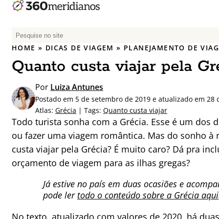
P
e
HOME
»
DICAS DE VIAGEM
»
PLANEJAMENTO DE VIA
s
Quanto custa viajar pela Gr
q
u
Por
Luiza Antunes
i
Postado em 5 de setembro de 2019 e atualizado em 28 d
s
Atlas:
Grécia
| Tags:
Quanto custa viajar
a
Todo turista sonha com a Grécia. Esse é um dos 
r
ou fazer uma viagem romântica. Mas do sonho à re
p
custa viajar pela Grécia? É muito caro? Dá pra i
o
r
orçamento de viagem para as ilhas gregas?
:
Já estive no país em duas ocasiões e acomp
pode ler
todo o conteúdo sobre a Grécia aqui
No texto, atualizado com valores de 2020, há dua