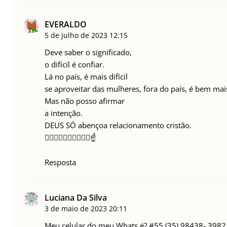
EVERALDO
5 de julho de 2023
12:15
Deve saber o significado,
o difícil é confiar.
Lá no país, é mais difícil
se aproveitar das mulheres, fora do país, é bem mais
Mas não posso afirmar
a intenção.
DEUS SÓ abençoa relacionamento cristão.
☝🏿☝🏾☝🏽☝🏼☝🏻☝️
Resposta
Luciana Da Silva
3 de maio de 2023
20:11
Meu celular do meu Whats é? #55 (35) 98438- 398