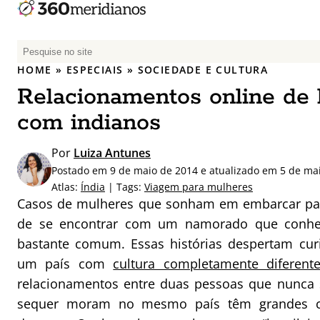
P
e
HOME
»
ESPECIAIS
»
SOCIEDADE E CULTURA
s
Relacionamentos online de b
q
u
com indianos
i
s
Por
Luiza Antunes
a
Postado em 9 de maio de 2014 e atualizado em 5 de ma
r
Atlas:
Índia
| Tags:
Viagem para mulheres
p
Casos de mulheres que sonham em embarcar para
o
de se encontrar com um namorado que conhec
r
bastante comum. Essas histórias despertam curio
:
um país com
cultura completamente diferent
relacionamentos entre duas pessoas que nunca 
sequer moram no mesmo país têm grandes c