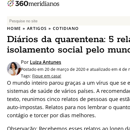
P
e
HOME
»
ARTIGOS
»
COTIDIANO
s
Diários da quarentena: 5 rel
q
u
isolamento social pelo mun
i
s
Por
Luiza Antunes
a
Postado em 20 de março de 2020 e atualizado em 4 de 
r
Tags:
Fique em casa!
p
O mundo inteiro parou graças a um vírus que se 
o
sistemas de saúde de vários países. A recomendaç
r
texto, reunimos cinco relatos de pessoas que estã
:
auto-impostas. Relatos para nos lembrar o quanto
contágio e torcer por dias melhores.
Observação: Recebemos esses relatos ao longo 