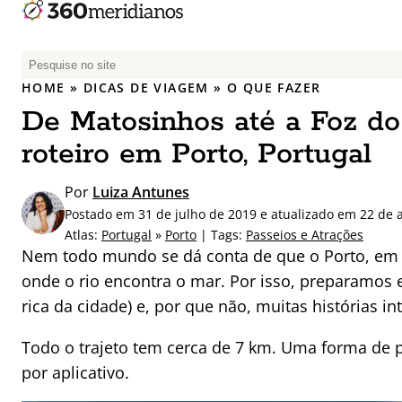
P
e
HOME
»
DICAS DE VIAGEM
»
O QUE FAZER
s
De Matosinhos até a Foz do
q
u
roteiro em Porto, Portugal
i
s
Por
Luiza Antunes
a
Postado em 31 de julho de 2019 e atualizado em 22 de 
r
Atlas:
Portugal
»
Porto
| Tags:
Passeios e Atrações
p
Nem todo mundo se dá conta de que o Porto, em P
o
onde o rio encontra o mar. Por isso, preparamos e
r
rica da cidade) e, por que não, muitas histórias in
:
Todo o trajeto tem cerca de 7 km. Uma forma de p
por aplicativo.