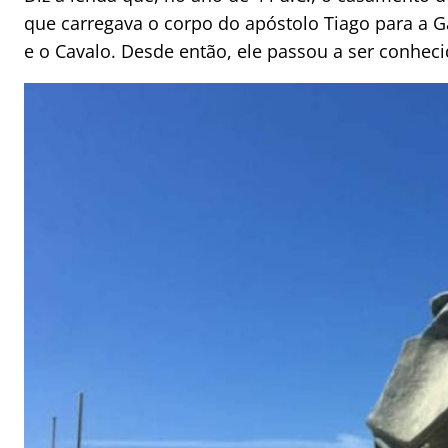
que carregava o corpo do apóstolo Tiago para a Ga
e o Cavalo. Desde então, ele passou a ser conhe