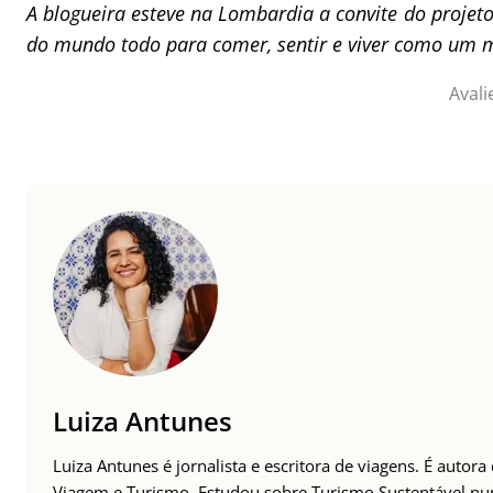
A blogueira esteve na Lombardia a convite do projet
do mundo todo para comer, sentir e viver como um mo
Avali
Luiza Antunes
Luiza Antunes é jornalista e escritora de viagens. É autor
Viagem e Turismo. Estudou sobre Turismo Sustentável n