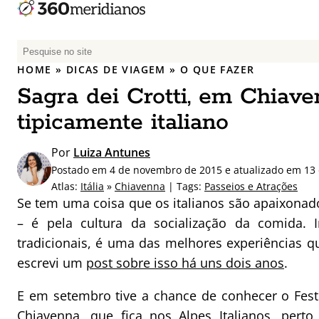
P
e
HOME
»
DICAS DE VIAGEM
»
O QUE FAZER
s
Sagra dei Crotti, em Chiave
q
u
tipicamente italiano
i
s
Por
Luiza Antunes
a
Postado em 4 de novembro de 2015 e atualizado em 13
r
Atlas:
Itália
»
Chiavenna
| Tags:
Passeios e Atrações
p
Se tem uma coisa que os italianos são apaixona
o
– é pela cultura da socialização da comida. I
r
tradicionais, é uma das melhores experiências qu
:
escrevi um
post sobre isso há uns dois anos
.
E em setembro tive a chance de conhecer o Festi
Chiavenna, que fica nos Alpes Italianos, pert