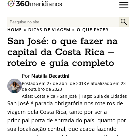
P
e
HOME
»
DICAS DE VIAGEM
»
O QUE FAZER
s
San José: o que fazer na
q
u
capital da Costa Rica –
i
roteiro e guia completo
s
a
Por
Natália Becattini
r
Postado em 27 de abril de 2018 e atualizado em 23
p
de outubro de 2023
o
Atlas:
Costa Rica
»
San José
| Tags:
Guia de Cidades
r
San José é parada obrigatória nos roteiros de
:
viagem pela Costa Rica, tanto por ser a
principal porta de entrada do país, quanto por
sua localização central, que acaba fazendo