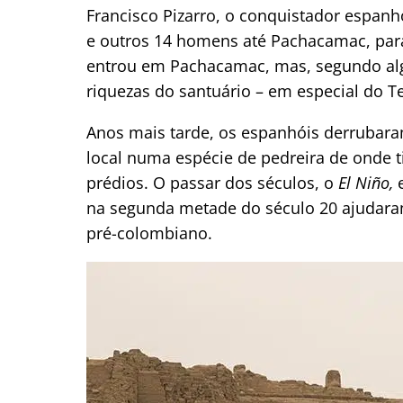
Francisco Pizarro, o conquistador espanho
e outros 14 homens até Pachacamac, para 
entrou em Pachacamac, mas, segundo alg
riquezas do santuário – em especial do Tem
Anos mais tarde, os espanhóis derrubar
local numa espécie de pedreira de onde ti
prédios. O passar dos séculos, o
El Niño,
e
na segunda metade do século 20 ajudaram
pré-colombiano.