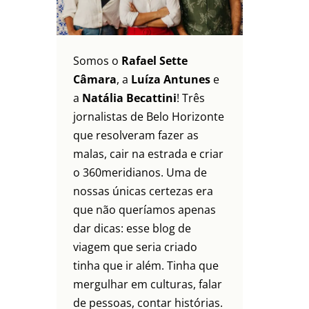
Somos o
Rafael Sette
Câmara
, a
Luíza Antunes
e
a
Natália Becattini
! Três
jornalistas de Belo Horizonte
que resolveram fazer as
malas, cair na estrada e criar
o 360meridianos. Uma de
nossas únicas certezas era
que não queríamos apenas
dar dicas: esse blog de
viagem que seria criado
tinha que ir além. Tinha que
mergulhar em culturas, falar
de pessoas, contar histórias.