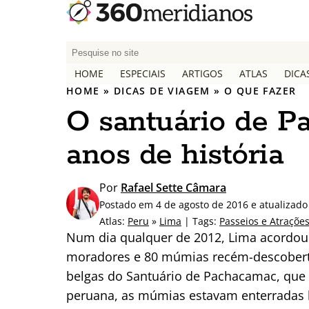
P
e
HOME
ESPECIAIS
ARTIGOS
ATLAS
DICA
s
HOME
»
DICAS DE VIAGEM
»
O QUE FAZER
q
O santuário de P
u
i
anos de história
s
a
r
Por
Rafael Sette Câmara
p
Postado em 4 de agosto de 2016 e atualizado
o
Atlas:
Peru
»
Lima
| Tags:
Passeios e Atraçõe
r
Num dia qualquer de 2012, Lima acordou 
:
moradores e 80 múmias recém-descobert
belgas do Santuário de Pachacamac, que f
peruana, as múmias estavam enterradas h