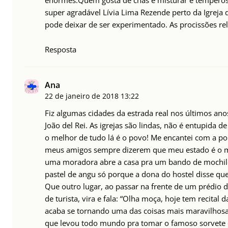
enormes.Quem gosta de chás e misturar e temperos 
super agradável Lívia Lima Rezende perto da Igreja
pode deixar de ser experimentado. As procissões re
Resposta
Ana
22 de janeiro de 2018
13:22
Fiz algumas cidades da estrada real nos últimos a
João del Rei. As igrejas são lindas, não é entupida 
o melhor de tudo lá é o povo! Me encantei com a po
meus amigos sempre dizerem que meu estado é o me
uma moradora abre a casa pra um bando de mochilei
pastel de angu só porque a dona do hostel disse qu
Que outro lugar, ao passar na frente de um prédio de
de turista, vira e fala: “Olha moça, hoje tem recital
acaba se tornando uma das coisas mais maravilhosas
que levou todo mundo pra tomar o famoso sorvete