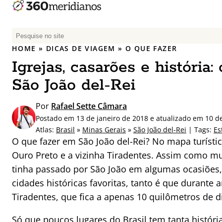
P
e
HOME
»
DICAS DE VIAGEM
»
O QUE FAZER
s
Igrejas, casarões e história
q
u
São João del-Rei
i
s
Por
Rafael Sette Câmara
a
Postado em 13 de janeiro de 2018 e atualizado em 10 d
r
Atlas:
Brasil
»
Minas Gerais
»
São João del-Rei
| Tags:
Es
p
O que fazer em São João del-Rei? No mapa turísti
o
Ouro Preto e a vizinha Tiradentes. Assim como mui
r
tinha passado por São João em algumas ocasiões, 
:
cidades históricas favoritas, tanto é que durant
Tiradentes, que fica a apenas 10 quilômetros de d
Só que poucos lugares do Brasil tem tanta históri