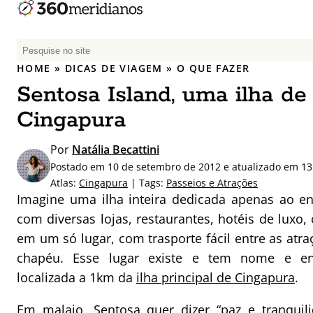
P
e
HOME
»
DICAS DE VIAGEM
»
O QUE FAZER
s
Sentosa Island, uma ilha de
q
u
Cingapura
i
s
Por
Natália Becattini
a
Postado em 10 de setembro de 2012 e atualizado em 1
r
Atlas:
Cingapura
| Tags:
Passeios e Atrações
p
Imagine uma ilha inteira dedicada apenas ao ent
o
com diversas lojas, restaurantes, hotéis de luxo,
r
em um só lugar, com trasporte fácil entre as atraç
:
chapéu. Esse lugar existe e tem nome e end
localizada a 1km da
ilha principal de Cingapura
.
Em malaio, Sentosa quer dizer “paz e tranquil