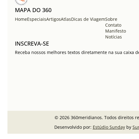
MAPA DO 360
Home
Especiais
Artigos
Atlas
Dicas de Viagem
Sobre
Contato
Manifesto
Notícias
INSCREVA-SE
Receba nossos melhores textos diretamente na sua caixa de
© 2026 360meridianos. Todos direitos r
Desenvolvido por:
Estúdio Sunday
by
Su