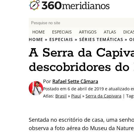
P
e
HOME
ESPECIAIS
ARTIGOS
ATLAS
DICA
s
HOME
»
ESPECIAIS
»
SÉRIES TEMÁTICAS
»
O
q
A Serra da Capiva
u
i
descobridores do 
s
a
r
Por
Rafael Sette Câmara
p
Postado em 6 de abril de 2019 e atualizado e
o
Atlas:
Brasil
»
Piauí
»
Serra da Capivara
| Tag
r
:
Sentada no escritório de casa, uma senho
observa a foto aérea do Museu da Naturez