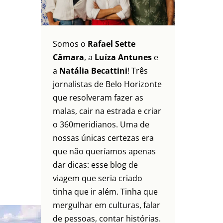
Somos o
Rafael Sette
Câmara
, a
Luíza Antunes
e
a
Natália Becattini
! Três
jornalistas de Belo Horizonte
que resolveram fazer as
malas, cair na estrada e criar
o 360meridianos. Uma de
nossas únicas certezas era
que não queríamos apenas
dar dicas: esse blog de
viagem que seria criado
tinha que ir além. Tinha que
mergulhar em culturas, falar
de pessoas, contar histórias.