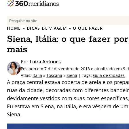
P
e
HOME
»
DICAS DE VIAGEM
»
O QUE FAZER
s
Siena, Itália: o que fazer po
q
u
mais
i
s
Por
Luiza Antunes
a
Postado em 7 de dezembro de 2018 e atualizado em 9 
r
Atlas:
Itália
»
Toscana
»
Siena
| Tags:
Guia de Cidades
p
A praça central estava coberta de areia e os prep
o
ruas da cidade, decoradas com diferentes bandeira
r
devidamente vestidos com suas cores específicas
:
Eu estava em Siena, na Itália, e era véspera de u
Siena.