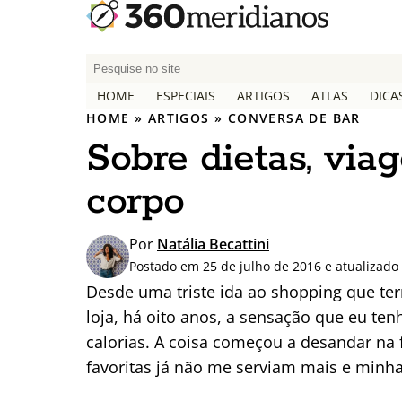
P
e
HOME
ESPECIAIS
ARTIGOS
ATLAS
DICA
s
HOME
»
ARTIGOS
»
CONVERSA DE BAR
q
Sobre dietas, via
u
i
corpo
s
a
r
Por
Natália Becattini
p
Postado em 25 de julho de 2016 e atualizado
o
Desde uma triste ida ao shopping que t
r
loja, há oito anos, a sensação que eu t
:
calorias. A coisa começou a desandar na
favoritas já não me serviam mais e minha