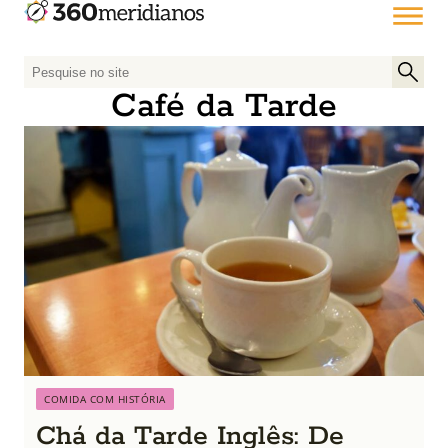
P
e
Café da Tarde
s
q
u
i
s
a
r
p
o
r
:
COMIDA COM HISTÓRIA
Chá da Tarde Inglês: De