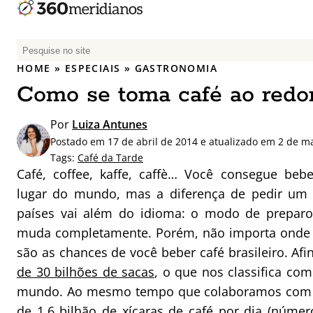
P
e
HOME
»
ESPECIAIS
»
GASTRONOMIA
s
Como se toma café ao red
q
u
Por
Luiza Antunes
i
Postado em 17 de abril de 2014 e atualizado em 2 de m
s
Tags:
Café da Tarde
a
Café, coffee, kaffe, caffè… Você consegue beb
r
lugar do mundo, mas a diferença de pedir um 
p
países vai além do idioma: o modo de prepar
o
r
muda completamente. Porém, não importa onde v
:
são as chances de você beber café brasileiro. Afi
de 30 bilhões de sacas
, o que nos classifica co
mundo. Ao mesmo tempo que colaboramos com
de 1.6 bilhão de xícaras de café por dia (númer