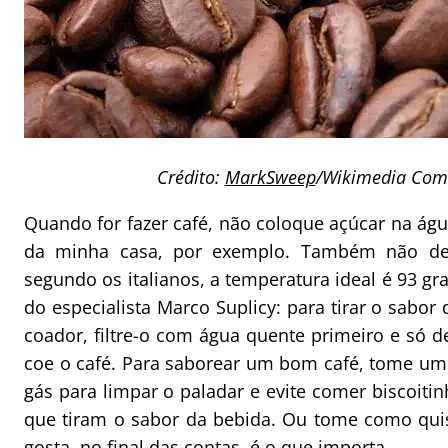
Crédito:
MarkSweep
/Wikimedia Co
Quando for fazer café, não coloque açúcar na águ
da minha casa, por exemplo. Também não dei
segundo os italianos, a temperatura ideal é 93 gr
do especialista Marco Suplicy: para tirar o sabo
coador, filtre-o com água quente primeiro e só d
coe o café. Para saborear um bom café, tome u
gás para limpar o paladar e evite comer biscoiti
que tiram o sabor da bebida. Ou tome como quis
gosta, no final das contas, é o que importa.