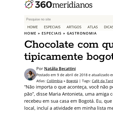
P
e
HOME
ESPECIAIS
ARTIGOS
ATLAS
DICA
s
HOME
»
ESPECIAIS
»
GASTRONOMIA
q
Chocolate com qu
u
i
tipicamente bogo
s
a
r
Por
Natália Becattini
p
Postado em 9 de abril de 2018 e atualizado 
o
Atlas:
Colômbia
»
Bogotá
| Tags:
Café da Tar
r
“Não importa o que aconteça, você não p
:
pão”, disse Maria Antonieta, uma amiga
recebeu em sua casa em Bogotá. Eu, qu
local, incluí a atividade em minha lista 