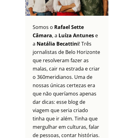
Somos o
Rafael Sette
Câmara
, a
Luíza Antunes
e
a
Natália Becattini
! Três
jornalistas de Belo Horizonte
que resolveram fazer as
malas, cair na estrada e criar
o 360meridianos. Uma de
nossas únicas certezas era
que não queríamos apenas
dar dicas: esse blog de
viagem que seria criado
tinha que ir além. Tinha que
mergulhar em culturas, falar
de pessoas, contar histórias.