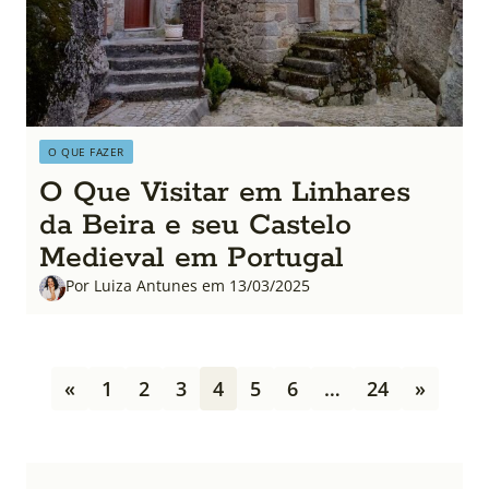
O QUE FAZER
O Que Visitar em Linhares
da Beira e seu Castelo
Medieval em Portugal
Por Luiza Antunes em 13/03/2025
P
«
1
2
3
4
5
6
…
24
»
a
g
i
n