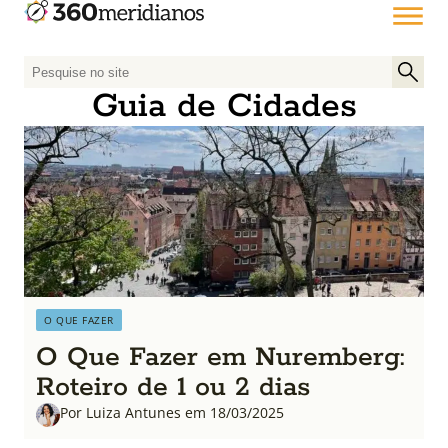
P
e
Guia de Cidades
s
q
u
i
s
a
r
p
o
O QUE FAZER
r
O Que Fazer em Nuremberg:
:
Roteiro de 1 ou 2 dias
Por Luiza Antunes em 18/03/2025