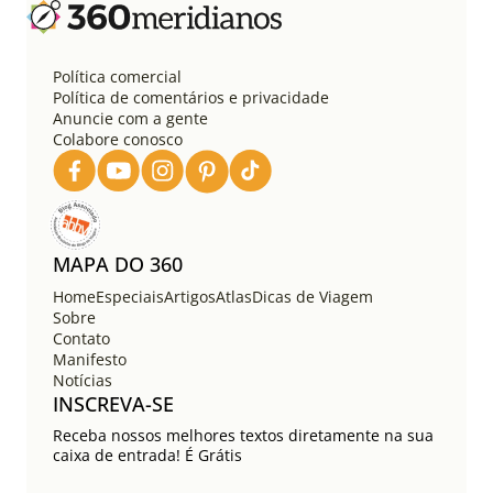
a
ç
ã
o
Política comercial
d
Política de comentários e privacidade
e
Anuncie com a gente
Colabore conosco
p
o
s
t
s
MAPA DO 360
Home
Especiais
Artigos
Atlas
Dicas de Viagem
Sobre
Contato
Manifesto
Notícias
INSCREVA-SE
Receba nossos melhores textos diretamente na sua
caixa de entrada! É Grátis