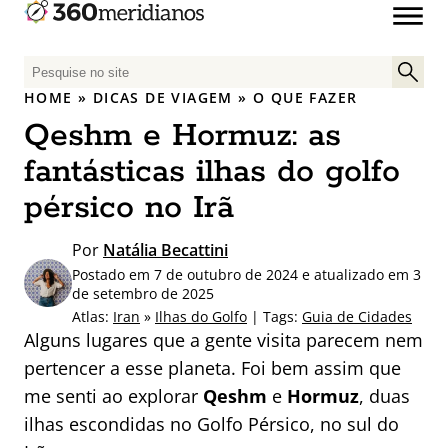
P
e
HOME
»
DICAS DE VIAGEM
»
O QUE FAZER
s
Qeshm e Hormuz: as
q
u
fantásticas ilhas do golfo
i
pérsico no Irã
s
a
Por
Natália Becattini
r
Postado em 7 de outubro de 2024 e atualizado em 3
p
de setembro de 2025
o
Atlas:
Iran
»
Ilhas do Golfo
| Tags:
Guia de Cidades
r
Alguns lugares que a gente visita parecem nem
:
pertencer a esse planeta. Foi bem assim que
me senti ao explorar
Qeshm
e
Hormuz
, duas
ilhas escondidas no Golfo Pérsico, no sul do