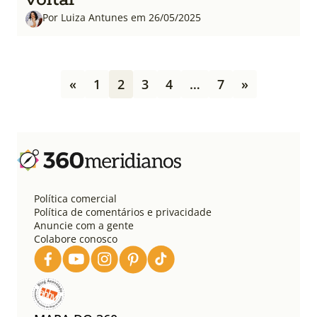
Por Luiza Antunes em 26/05/2025
P
«
1
2
3
4
…
7
»
a
g
i
n
a
ç
ã
o
Política comercial
d
Política de comentários e privacidade
e
Anuncie com a gente
Colabore conosco
p
o
s
t
s