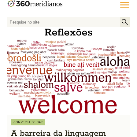
P
e
Reflexões
s
q
u
i
s
a
r
p
o
r
:
CONVERSA DE BAR
A barreira da linguagem