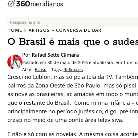
P
e
HOME
»
ARTIGOS
»
CONVERSA DE BAR
s
O Brasil é mais que o sude
q
u
Por
Rafael Sette Câmara
i
Postado em 30 de maio de 2016 e atualizado em 1 de m
s
Atlas:
Brasil
| Tags:
Reflexões
a
Cresci no Leblon, mas só pela tela da TV. També
r
bairros da Zona Oeste de São Paulo, mas só pisei 
p
as novelas brasileiras, aclamadas em todo o mun
o
r
que o restante do Brasil. Como minha infância – e 
:
principalmente no período jurássico, digo, pré-inte
cresci no meio de uma ponte área televisiva.
E não é só com as novelas. A mesma coisa aconte