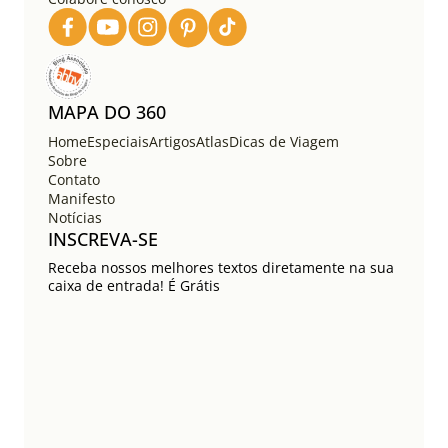
p
o
s
t
s
MAPA DO 360
Home
Especiais
Artigos
Atlas
Dicas de Viagem
Sobre
Contato
Manifesto
Notícias
INSCREVA-SE
Receba nossos melhores textos diretamente na sua
caixa de entrada! É Grátis