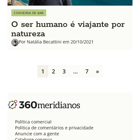
CONVERSA DE BAR
O ser humano é viajante por
natureza
Por Natália Becattini em 20/10/2021
P
1
2
3
…
7
»
a
g
i
n
a
ç
ã
o
Política comercial
d
Política de comentários e privacidade
e
Anuncie com a gente
Colabore conosco