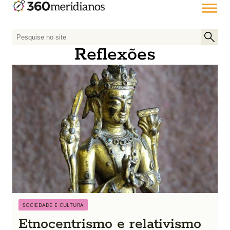
P
e
Reflexões
s
q
u
i
s
a
r
p
o
r
:
SOCIEDADE E CULTURA
Etnocentrismo e relativismo