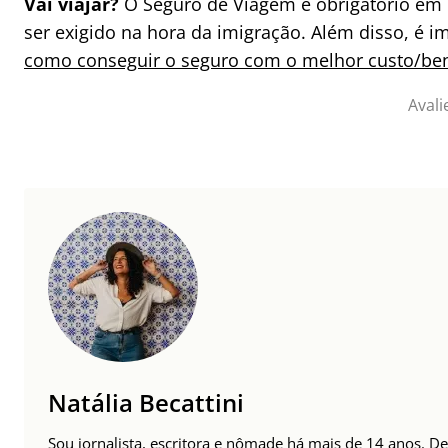
Vai viajar?
O Seguro de Viagem é obrigatório em
ser exigido na hora da imigração. Além disso, é 
como conseguir o seguro com o melhor custo/ben
Avali
Natália Becattini
Sou jornalista, escritora e nômade há mais de 14 anos. 