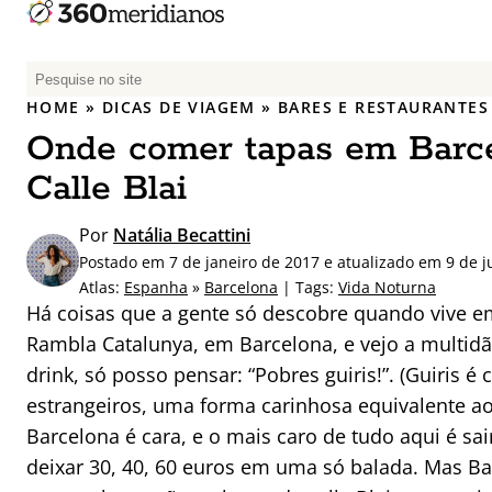
P
e
HOME
»
DICAS DE VIAGEM
»
BARES E RESTAURANTES
s
Onde comer tapas em Barce
q
u
Calle Blai
i
s
Por
Natália Becattini
a
Postado em 7 de janeiro de 2017 e atualizado em 9 de j
r
Atlas:
Espanha
»
Barcelona
| Tags:
Vida Noturna
p
Há coisas que a gente só descobre quando vive e
o
Rambla Catalunya, em Barcelona, e vejo a multid
r
drink, só posso pensar: “Pobres guiris!”. (Guiri
:
estrangeiros, uma forma carinhosa equivalente ao
Barcelona é cara, e o mais caro de tudo aqui é sair
deixar 30, 40, 60 euros em uma só balada. Mas Ba