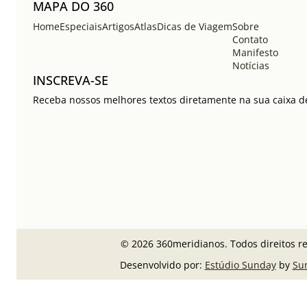
MAPA DO 360
Home
Especiais
Artigos
Atlas
Dicas de Viagem
Sobre
Contato
Manifesto
Notícias
INSCREVA-SE
Receba nossos melhores textos diretamente na sua caixa de
© 2026 360meridianos. Todos direitos r
Desenvolvido por:
Estúdio Sunday
by
Su