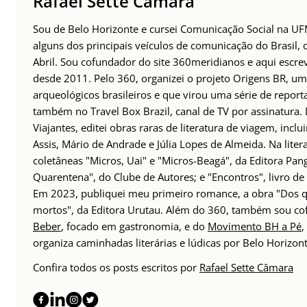
Rafael Sette Câmara
Sou de Belo Horizonte e cursei Comunicação Social na UFM
alguns dos principais veículos de comunicação do Brasil,
Abril. Sou cofundador do site 360meridianos e aqui escr
desde 2011. Pelo 360, organizei o projeto Origens BR, um
arqueológicos brasileiros e que virou uma série de repor
também no Travel Box Brazil, canal de TV por assinatura.
Viajantes, editei obras raras de literatura de viagem, incl
Assis, Mário de Andrade e Júlia Lopes de Almeida. Na lite
coletâneas "Micros, Uai" e "Micros-Beagá", da Editora Pang
Quarentena", do Clube de Autores; e "Encontros", livro d
Em 2023, publiquei meu primeiro romance, a obra "Dos q
mortos", da Editora Urutau. Além do 360, também sou c
Beber
, focado em gastronomia, e do
Movimento BH a Pé
,
organiza caminhadas literárias e lúdicas por Belo Horizont
Confira todos os posts escritos por
Rafael Sette Câmara