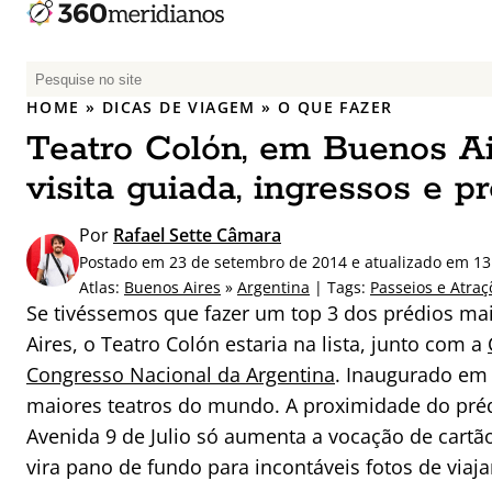
P
e
HOME
»
DICAS DE VIAGEM
»
O QUE FAZER
s
Teatro Colón, em Buenos Ai
q
u
visita guiada, ingressos e p
i
s
Por
Rafael Sette Câmara
a
Postado em 23 de setembro de 2014 e atualizado em 1
r
Atlas:
Buenos Aires
»
Argentina
| Tags:
Passeios e Atraç
p
Se tivéssemos que fazer um top 3 dos prédios m
o
Aires, o Teatro Colón estaria na lista, junto com a
r
Congresso Nacional da Argentina
. Inaugurado em
:
maiores teatros do mundo. A proximidade do pré
Avenida 9 de Julio só aumenta a vocação de cartã
vira pano de fundo para incontáveis fotos de via