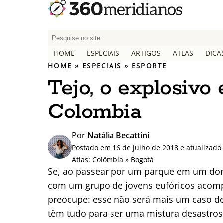
P
e
HOME
ESPECIAIS
ARTIGOS
ATLAS
DICA
s
HOME
»
ESPECIAIS
»
ESPORTE
q
Tejo, o explosivo
u
i
Colombia
s
a
r
Por
Natália Becattini
p
Postado em 16 de julho de 2018 e atualizad
o
Atlas:
Colômbia
»
Bogotá
r
Se, ao passear por um parque em um dom
:
com um grupo de jovens eufóricos acomp
preocupe: esse não será mais um caso de d
têm tudo para ser uma mistura desastros