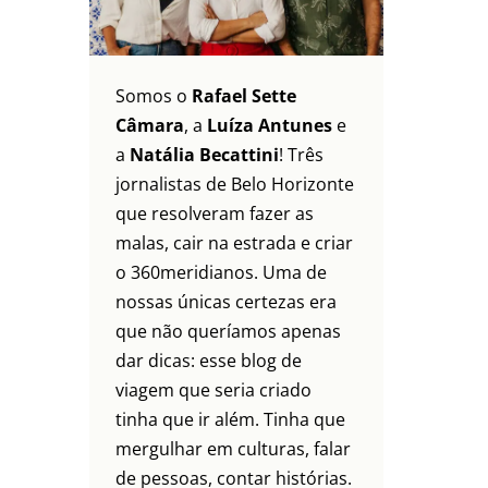
Somos o
Rafael Sette
Câmara
, a
Luíza Antunes
e
a
Natália Becattini
! Três
jornalistas de Belo Horizonte
que resolveram fazer as
malas, cair na estrada e criar
o 360meridianos. Uma de
nossas únicas certezas era
que não queríamos apenas
dar dicas: esse blog de
viagem que seria criado
tinha que ir além. Tinha que
mergulhar em culturas, falar
de pessoas, contar histórias.