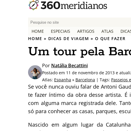
P
e
HOME
ESPECIAIS
ARTIGOS
ATLAS
DICA
s
HOME
»
DICAS DE VIAGEM
»
O QUE FAZER
q
Um tour pela Bar
u
i
s
Por
Natália Becattini
a
Postado em 11 de novembro de 2013 e atual
r
Atlas:
Espanha
»
Barcelona
| Tags:
Passeios 
p
Se você nunca ouviu falar de Antoni Gaudí
o
te fazer íntimo da obra desse artista. 
r
com alguma marca registrada dele. Tanto
:
só para conhecer as casas, parques, escul
Nascido em algum lugar da Catalunha