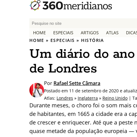
P
e
HOME
ESPECIAIS
ARTIGOS
ATLAS
DICA
s
HOME
»
ESPECIAIS
»
HISTÓRIA
q
Um diário do ano
u
i
de Londres
s
a
r
Por
Rafael Sette Câmara
p
Postado em 11 de setembro de 2020 e atuali
o
Atlas:
Londres
»
Inglaterra
»
Reino Unido
| T
r
Durante meses, o choro foi o som mais 
:
de habitantes, em 1665 a cidade era a ca
de crescer e enriquecer. Até que a peste
quase metade da população europeia — v