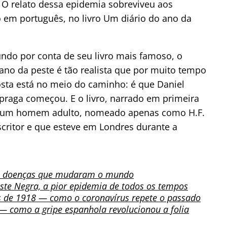
 O relato dessa epidemia sobreviveu aos
 em português, no livro Um diário do ano da
o por conta de seu livro mais famoso, o
no da peste é tão realista que por muito tempo
posta está no meio do caminho: é que Daniel
praga começou. E o livro, narrado em primeira
l um homem adulto, nomeado apenas como H.F.
critor e que esteve em Londres durante a
0 doenças que mudaram o mundo
ste Negra, a pior epidemia de todos os tempos
s de 1918 — como o coronavírus repete o passado
— como a gripe espanhola revolucionou a folia