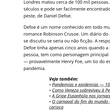
Londres matou cerca de 100 mil pessoas.
séculos e pode ser facilmente encontrado
peste, de Daniel Defoe.
Defoe é um nome conhecido em todo mund
romance Robinson Crusoe. Um diário do a
se discutiu se seria ou não ficção. A res
Defoe tinha apenas cinco anos quando a 
pessoa, tem como personagem principa
— provavelmente Henry Foe, um tio do es
pandemia.
Veja também:
•
Pandemias e epidemias — 1
•
Como Veneza sobreviveu à Pe
•
A Gripe Espanhola nos jornai
•
O carnaval do fim do mundo 
carioca