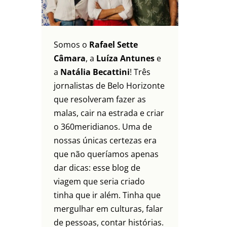
Somos o
Rafael Sette
Câmara
, a
Luíza Antunes
e
a
Natália Becattini
! Três
jornalistas de Belo Horizonte
que resolveram fazer as
malas, cair na estrada e criar
o 360meridianos. Uma de
nossas únicas certezas era
que não queríamos apenas
dar dicas: esse blog de
viagem que seria criado
tinha que ir além. Tinha que
mergulhar em culturas, falar
de pessoas, contar histórias.