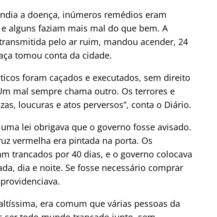
ndia a doença, inúmeros remédios eram
a e alguns faziam mais mal do que bem. A
 transmitida pelo ar ruim, mandou acender, 24
maça tomou conta da cidade.
ticos foram caçados e executados, sem direito
Um mal sempre chama outro. Os terrores e
s, loucuras e atos perversos”, conta o Diário.
 uma lei obrigava que o governo fosse avisado.
uz vermelha era pintada na porta. Os
am trancados por 40 dias, e o governo colocava
da, dia e noite. Se fosse necessário comprar
 providenciava.
 altíssima, era comum que várias pessoas da
 ser todo mundo trancado junto, sem