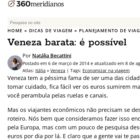
P
e
HOME
»
DICAS DE VIAGEM
»
PLANEJAMENTO DE VIA
s
Veneza barata: é possível
q
u
Por
Natália Becattini
i
Postado em 6 de março de 2014 e atualizado em 8 de a
s
Atlas:
Itália
»
Veneza
| Tags:
Economizar na viagem
a
Veneza tem a péssima fama de ser uma das cidad
r
tomar cuidado, fica fácil ver os euros sumirem 
p
você perambula pelas ruelas e canais.
o
r
Mas os viajantes econômicos não precisam se des
:
roteiro. Nós bem que consideramos fazer isso e
pela Europa, mas com um pouco de pesquisa de
euros por dia por lá. E claro que a gente vai te p