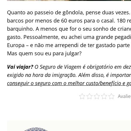
Quanto ao passeio de gôndola, pense duas vezes.
barcos por menos de 60 euros para o casal. 180 re
barquinho. A menos que for o seu sonho de criança
gasto. Pessoalmente, eu achei uma grande pegadin
Europa – e não me arrependi de ter gastado parte 
Mas quem sou eu para julgar?
Vai viajar?
O Seguro de Viagem é obrigatório em dez
exigido na hora da imigração. Além disso, é import
conseguir o seguro com o melhor custo/benefício e 
Avalie