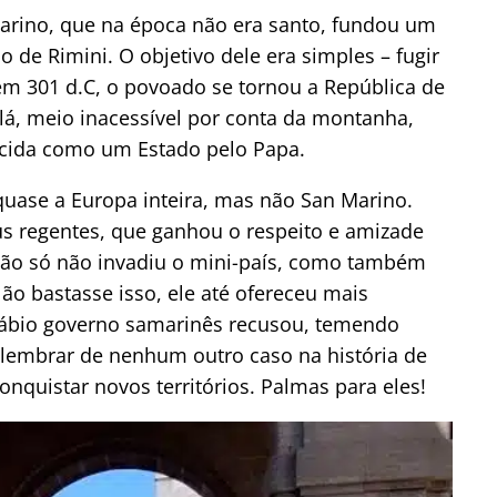
rino, que na época não era santo, fundou um
 de Rimini. O objetivo dele era simples – fugir
 em 301 d.C, o povoado se tornou a República de
á, meio inacessível por conta da montanha,
cida como um Estado pelo Papa.
uase a Europa inteira, mas não San Marino.
us regentes, que ganhou o respeito e amizade
não só não invadiu o mini-país, como também
ão bastasse isso, ele até ofereceu mais
 sábio governo samarinês recusou, temendo
 lembrar de nenhum outro caso na história de
nquistar novos territórios. Palmas para eles!