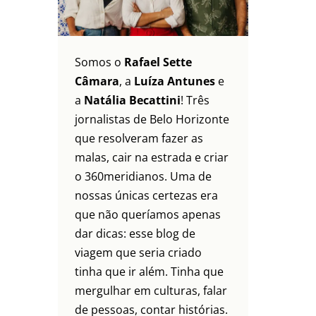
Somos o
Rafael Sette
Câmara
, a
Luíza Antunes
e
a
Natália Becattini
! Três
jornalistas de Belo Horizonte
que resolveram fazer as
malas, cair na estrada e criar
o 360meridianos. Uma de
nossas únicas certezas era
que não queríamos apenas
dar dicas: esse blog de
viagem que seria criado
tinha que ir além. Tinha que
mergulhar em culturas, falar
de pessoas, contar histórias.