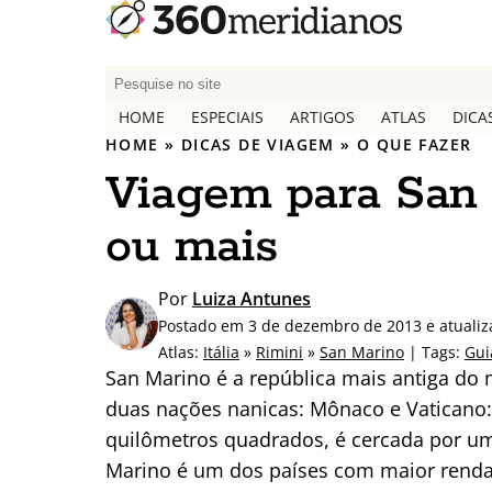
P
e
HOME
ESPECIAIS
ARTIGOS
ATLAS
DICA
s
HOME
»
DICAS DE VIAGEM
»
O QUE FAZER
q
Viagem para San M
u
i
ou mais
s
a
r
Por
Luiza Antunes
p
Postado em 3 de dezembro de 2013 e atuali
o
Atlas:
Itália
»
Rimini
»
San Marino
| Tags:
Gui
r
San Marino é a república mais antiga 
:
duas nações nanicas: Mônaco e Vaticano:
quilômetros quadrados, é cercada por um
Marino é um dos países com maior renda