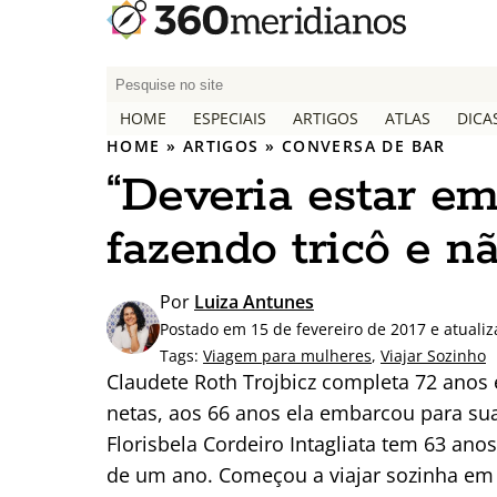
P
e
HOME
ESPECIAIS
ARTIGOS
ATLAS
DICA
s
HOME
»
ARTIGOS
»
CONVERSA DE BAR
q
“Deveria estar em
u
i
fazendo tricô e nã
s
a
r
Por
Luiza Antunes
p
Postado em 15 de fevereiro de 2017 e atuali
o
Tags:
Viagem para mulheres
,
Viajar Sozinho
r
Claudete Roth Trojbicz completa 72 anos e
:
netas, aos 66 anos ela embarcou para sua
Florisbela Cordeiro Intagliata tem 63 ano
de um ano. Começou a viajar sozinha em 