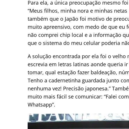
Para ela, a única preocupação mesmo foi
“Meus filhos, minha nora e minhas netas 
também que o Japão foi motivo de preocu
muito apreensivo, com medo de que eu f
não comprei chip local e a informação qu
que o sistema do meu celular poderia não
A solução encontrada por ela foi o velho
escrevia em letras latinas aonde queria i
tomar, qual estação fazer baldeação, núm
Tenho a cadernetinha guardada junto com
nenhuma vez! Precisão japonesa.” Também
muito mais fácil se comunicar: “F
alei com
Whatsapp”.