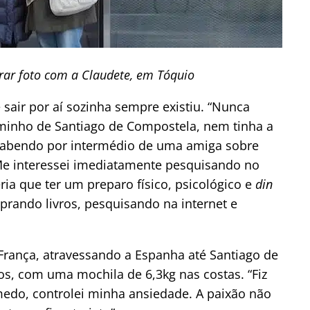
rar foto com a Claudete, em Tóquio
de sair por aí sozinha sempre existiu. “Nunca
aminho de Santiago de Compostela, nem tinha a
i sabendo por intermédio de uma amiga sobre
 Me interessei imediatamente pesquisando no
eria que ter um preparo físico, psicológico e
din
ando livros, pesquisando na internet e
a França, atravessando a Espanha até Santiago de
s, com uma mochila de 6,3kg nas costas. “Fiz
medo, controlei minha ansiedade. A paixão não