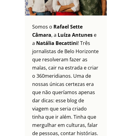
Somos o
Rafael Sette
Câmara
, a
Luíza Antunes
e
a
Natália Becattini
! Três
jornalistas de Belo Horizonte
que resolveram fazer as
malas, cair na estrada e criar
o 360meridianos. Uma de
nossas únicas certezas era
que não queríamos apenas
dar dicas: esse blog de
viagem que seria criado
tinha que ir além. Tinha que
mergulhar em culturas, falar
de pessoas, contar histórias.