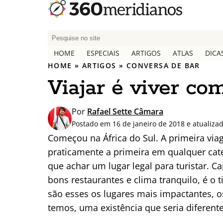
P
e
HOME
ESPECIAIS
ARTIGOS
ATLAS
DICA
s
HOME
»
ARTIGOS
»
CONVERSA DE BAR
q
Viajar é viver co
u
i
s
Por
Rafael Sette Câmara
a
Postado em 16 de janeiro de 2018 e atualiz
r
Começou na África do Sul. A primeira via
p
praticamente a primeira em qualquer cat
o
que achar um lugar legal para turistar. 
r
:
bons restaurantes e clima tranquilo, é o
são esses os lugares mais impactantes, 
temos, uma existência que seria diferent