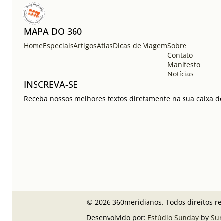
MAPA DO 360
Home
Especiais
Artigos
Atlas
Dicas de Viagem
Sobre
Contato
Manifesto
Notícias
INSCREVA-SE
Receba nossos melhores textos diretamente na sua caixa de
© 2026 360meridianos. Todos direitos r
Desenvolvido por:
Estúdio Sunday
by
Su