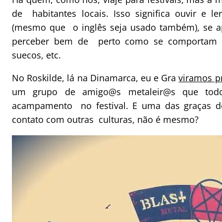
de habitantes locais. Isso significa ouvir e le
(mesmo que o inglês seja usado também), se ap
perceber bem de perto como se comportam t
suecos, etc.
No Roskilde, lá na Dinamarca, eu e Gra
viramos p
um grupo de amigo@s metaleir@s que to
acampamento no festival. E uma das graças de 
contato com outras culturas, não é mesmo?