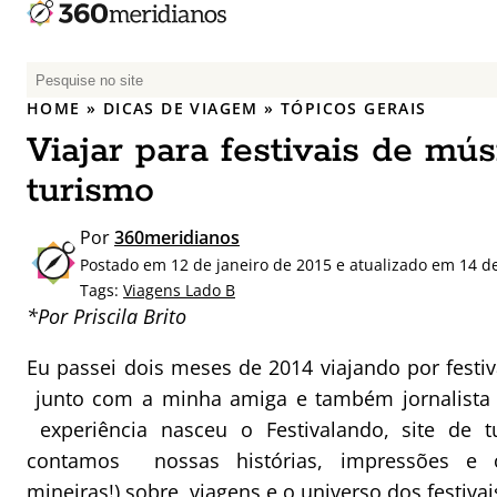
P
e
HOME
»
DICAS DE VIAGEM
»
TÓPICOS GERAIS
s
Viajar para festivais de m
q
u
turismo
i
s
Por
360meridianos
a
Postado em 12 de janeiro de 2015 e atualizado em 14 d
r
Tags:
Viagens Lado B
p
*Por Priscila Brito
o
r
Eu passei dois meses de 2014 viajando por festi
:
junto com a minha amiga e também jornalista G
experiência nasceu o Festivalando, site de 
contamos nossas histórias, impressões e o
mineiras!) sobre viagens e o universo dos festiva