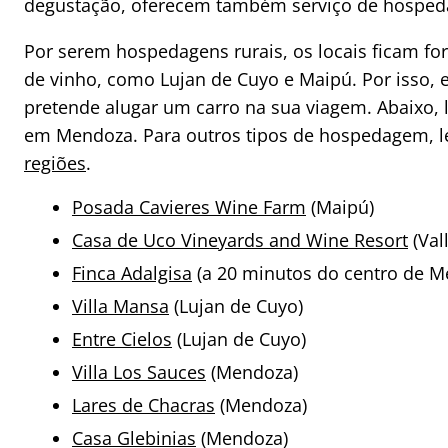
degustação, oferecem também serviço de hosped
Por serem hospedagens rurais, os locais ficam f
de vinho, como Lujan de Cuyo e Maipú. Por isso,
pretende alugar um carro na sua viagem. Abaixo
em Mendoza. Para outros tipos de hospedagem, l
regiões
.
Posada Cavieres Wine Farm
(Maipú)
Casa de Uco Vineyards and Wine Resort
(Val
Finca Adalgisa
(a 20 minutos do centro de M
Villa Mansa
(Lujan de Cuyo)
Entre Cielos
(Lujan de Cuyo)
Villa Los Sauces
(Mendoza)
Lares de Chacras
(Mendoza)
Casa Glebinias
(Mendoza)