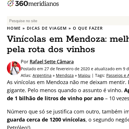
P
e
HOME
»
DICAS DE VIAGEM
»
O QUE FAZER
s
Vinícolas em Mendoza: melh
q
u
pela rota dos vinhos
i
s
Por
Rafael Sette Câmara
a
Postado em 27 de fevereiro de 2020 e atualizado em 9 
r
Atlas:
Argentina
»
Mendoza
»
Maipu
| Tags:
Passeios e 
p
As vinícolas em Mendoza não me deixam mentir. E
o
gigante. Pelo menos quando o assunto é vinho.
A
r
de 1 bilhão de litros de vinho por ano
– 10 vezes
:
Número que só se justifica com outro, também i
guarda cerca de 1200 vinícolas
, o segundo negóc
Petróleo!).