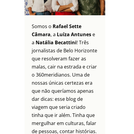
Somos o
Rafael Sette
Câmara
, a
Luíza Antunes
e
a
Natália Becattini
! Três
jornalistas de Belo Horizonte
que resolveram fazer as
malas, cair na estrada e criar
o 360meridianos. Uma de
nossas únicas certezas era
que não queríamos apenas
dar dicas: esse blog de
viagem que seria criado
tinha que ir além. Tinha que
mergulhar em culturas, falar
de pessoas, contar histórias.