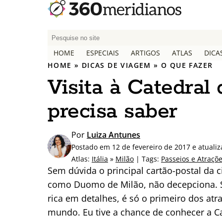
P
e
HOME
ESPECIAIS
ARTIGOS
ATLAS
DICA
s
HOME
»
DICAS DE VIAGEM
»
O QUE FAZER
q
Visita à Catedral
u
i
precisa saber
s
a
r
Por
Luiza Antunes
p
Postado em 12 de fevereiro de 2017 e atual
o
Atlas:
Itália
»
Milão
| Tags:
Passeios e Atraçõ
r
Sem dúvida o principal cartão-postal da 
:
como Duomo de Milão, não decepciona. S
rica em detalhes, é só o primeiro dos at
mundo. Eu tive a chance de conhecer a Ca