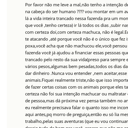
Por favor não me leve a mal,não tenho a intenção d
na cabeça do ser humano ???? vou montar em um aves
lá a vida inteira trancado nessa fazenda pra um mo
que você ,tenho certeza) ir lá todos os dias ,subir 
com certeza doí,com certeza machuca, não é legal.
te atacando ,até porque você não é o único que fez 
poxa,você acha que não machucou ele,você pensou n
fazenda você já ajudou a financiar essas pessoas qu
trancado pelo resto da sua vida(preso para sempre
vários pesos,algumas bem pesadas,todos os dias da 
dar dinheiro .Nunca vou entender ,nem aceitar,es
animais.Fiquei realmente triste,não que isso impor
de fazer certas coisas com os animais porque eles
certeza não foi sua intenção machucar ou maltratar 
de pessoa,mas dá próxima vez pensa também no ani
eu realmente precisava falar o quanto isso me inc
aqui antes,pq morro de preguiça,então eu só lia me
trabalho,pelas suas aventuras (que eu vou contin