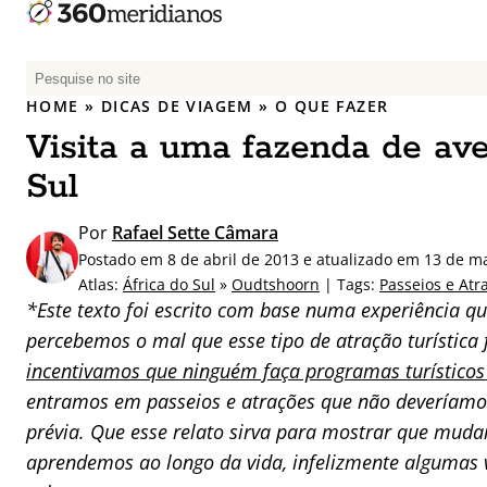
P
e
HOME
»
DICAS DE VIAGEM
»
O QUE FAZER
s
Visita a uma fazenda de ave
q
u
Sul
i
s
Por
Rafael Sette Câmara
a
Postado em 8 de abril de 2013 e atualizado em 13 de m
r
Atlas:
África do Sul
»
Oudtshoorn
| Tags:
Passeios e Atr
p
*Este texto foi escrito com base numa experiência q
o
percebemos o mal que esse tipo de atração turística 
r
incentivamos que ninguém faça programas turísticos
:
entramos em passeios e atrações que não deveríamos
prévia. Que esse relato sirva para mostrar que muda
aprendemos ao longo da vida, infelizmente algumas 