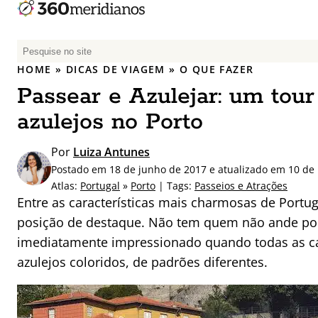
P
e
HOME
»
DICAS DE VIAGEM
»
O QUE FAZER
s
Passear e Azulejar: um tou
q
u
azulejos no Porto
i
s
Por
Luiza Antunes
a
Postado em 18 de junho de 2017 e atualizado em 10 de
r
Atlas:
Portugal
»
Porto
| Tags:
Passeios e Atrações
p
Entre as características mais charmosas de Portu
o
posição de destaque. Não tem quem não ande por
r
imediatamente impressionado quando todas as ca
:
azulejos coloridos, de padrões diferentes.