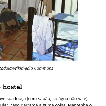
todola
/Wikimedia Commons
 hostel
ve sua louça (com sabão, só água não vale).
sujar, caso derrame alguma coisa. Mantenha o