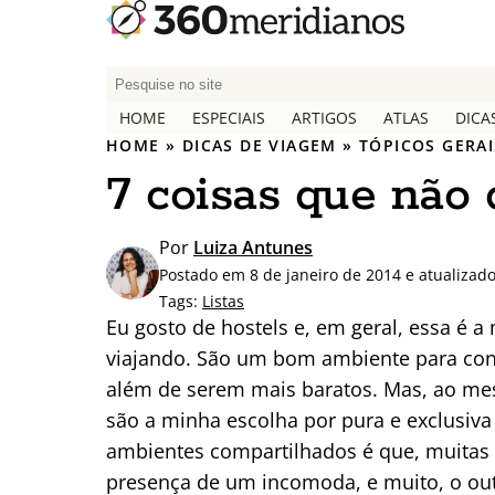
P
e
HOME
ESPECIAIS
ARTIGOS
ATLAS
DICA
s
HOME
»
DICAS DE VIAGEM
»
TÓPICOS GERAI
q
7 coisas que não
u
i
s
Por
Luiza Antunes
a
Postado em 8 de janeiro de 2014 e atualizad
r
Tags:
Listas
p
Eu gosto de hostels e, em geral, essa é
o
viajando. São um bom ambiente para conh
r
além de serem mais baratos. Mas, ao mes
:
são a minha escolha por pura e exclusiva
ambientes compartilhados é que, muitas v
presença de um incomoda, e muito, o outr